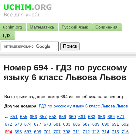
uchim.org
Математика
Русский язык
Сочинения
ГДЗ
Номер 694 - ГДЗ по русскому
языку 6 класс Львова Львов
Вы открыли задание номер 694 из решебника на uchim.org.
Другие номера
:
ГДЗ по русскому языку 6 класс Львова Львов
←
651
655
656
657
658
659
660
661
663
666
669
671
672
673
674
677
678
681
683
685
687
689
690
691
692
694
696
697
699
701
707
708
711
712
713
714
715
716