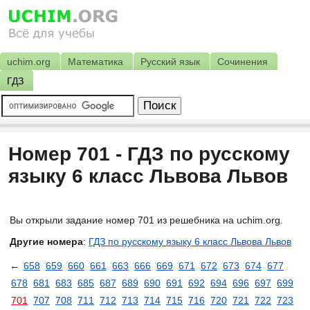
uchim.org
Математика
Русский язык
Сочинения
ГДЗ
Номер 701 - ГДЗ по русскому
языку 6 класс Львова Львов
Вы открыли задание номер 701 из решебника на uchim.org.
Другие номера
:
ГДЗ по русскому языку 6 класс Львова Львов
←
658
659
660
661
663
666
669
671
672
673
674
677
678
681
683
685
687
689
690
691
692
694
696
697
699
701
707
708
711
712
713
714
715
716
720
721
722
723