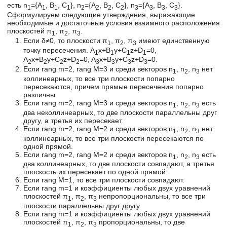
есть n
={A
, B
, C
}, n
={A
, B
, C
}, n
={A
, B
, C
}.
1
1
1
1
2
2
2
2
3
3
3
3
Сформулируем следующие утверждения, выражающие
необходимые и достаточные условия взаимного расположения
плоскостей π
, π
, π
.
1
2
3
Если δ≠0, то плоскости π
, π
, π
имеют единственную
1
2
3
точку пересечения. A
x+B
y+C
z+D
=0,
1
1
1
1
A
x+B
y+C
z+D
=0, A
x+B
y+C
z+D
=0.
2
2
2
2
3
3
3
3
Если rang m=2, rang M=3 и среди векторов n
, n
, n
нет
1
2
3
коллинеарных, то все три плоскости попарно
пересекаются, причем прямые пересечения попарно
различны.
Если rang m=2, rang M=3 и среди векторов n
, n
, n
есть
1
2
3
два неколлинеарных, то две плоскости параллельны друг
другу, а третья их пересекает.
Если rang m=2, rang M=2 и среди векторов n
, n
, n
нет
1
2
3
коллинеарных, то все три плоскости пересекаются по
одной прямой.
Если rang m=2, rang M=2 и среди векторов n
, n
, n
есть
1
2
3
два коллинеарных, то две плоскости совпадают, а третья
плоскость их пересекает по одной прямой.
Если rang M=1, то все три плоскости совпадают.
Если rang m=1 и коэффициенты любых двух уравнений
плоскостей π
, π
, π
непропорциональны, то все три
1
2
3
плоскости параллельны друг другу.
Если rang m=1 и коэффициенты любых двух уравнений
плоскостей π
, π
, π
пропорциональны, то две
1
2
3