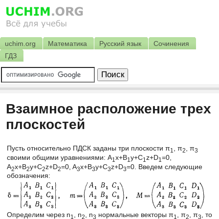
uchim.org
Математика
Русский язык
Сочинения
ГДЗ
Взаимное расположение трех
плоскостей
Пусть относительно ПДСК заданы три плоскости π
, π
, π
1
2
3
своими общими уравнениями: A
x+B
y+C
z+D
=0,
1
1
1
1
A
x+B
y+C
z+D
=0, A
x+B
y+C
z+D
=0. Введем следующие
2
2
2
2
3
3
3
3
обозначения:
Определим через n
, n
, n
нормальные векторы π
, π
, π
, то
1
2
3
1
2
3